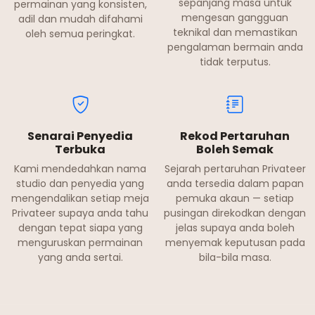
sepanjang masa untuk
permainan yang konsisten,
mengesan gangguan
adil dan mudah difahami
teknikal dan memastikan
oleh semua peringkat.
pengalaman bermain anda
tidak terputus.
Senarai Penyedia
Rekod Pertaruhan
Terbuka
Boleh Semak
Kami mendedahkan nama
Sejarah pertaruhan Privateer
studio dan penyedia yang
anda tersedia dalam papan
mengendalikan setiap meja
pemuka akaun — setiap
Privateer supaya anda tahu
pusingan direkodkan dengan
dengan tepat siapa yang
jelas supaya anda boleh
menguruskan permainan
menyemak keputusan pada
yang anda sertai.
bila-bila masa.