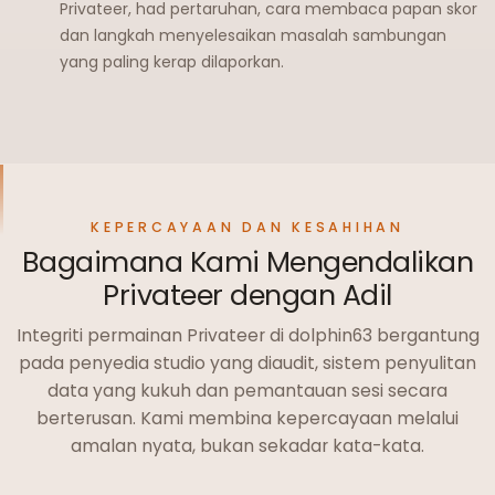
Privateer, had pertaruhan, cara membaca papan skor
dan langkah menyelesaikan masalah sambungan
yang paling kerap dilaporkan.
KEPERCAYAAN DAN KESAHIHAN
Bagaimana Kami Mengendalikan
Privateer dengan Adil
Integriti permainan Privateer di dolphin63 bergantung
pada penyedia studio yang diaudit, sistem penyulitan
data yang kukuh dan pemantauan sesi secara
berterusan. Kami membina kepercayaan melalui
amalan nyata, bukan sekadar kata-kata.