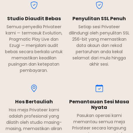
Studio Diaudit Bebas
Penyulitan SSL Penuh
Semua penyedia Privateer
Setiap sesi Privateer
kami — termasuk Evolution,
dilindungi oleh penyulitan SSL
Pragmatic Play Live dan
256-bit yang memastikan
Ezugi — menjalani audit
data akaun dan rekod
bebas secara berkala untuk
pertaruhan anda kekal
memastikan keadilan
selamat dari mula hingga
pusingan dan ketepatan
akhir sesi.
pembayaran.
Hos Bertauliah
Pemantauan Sesi Masa
Nyata
Hos meja Privateer kami
Pasukan operasi kami
adalah profesional yang
memantau semua meja
dilatih oleh studio masing-
Privateer secara langsung
masing, memastikan aliran