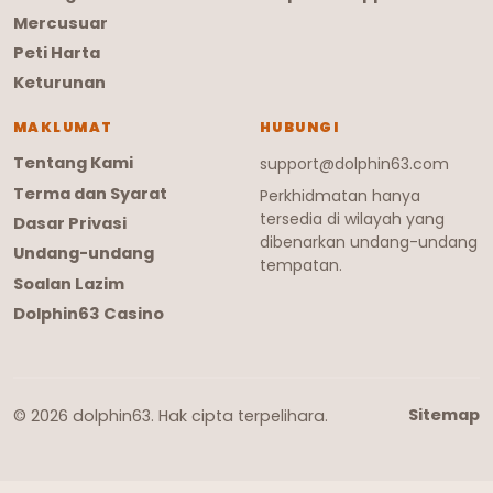
Mercusuar
Peti Harta
Keturunan
MAKLUMAT
HUBUNGI
Tentang Kami
support@dolphin63.com
Terma dan Syarat
Perkhidmatan hanya
tersedia di wilayah yang
Dasar Privasi
dibenarkan undang-undang
Undang-undang
tempatan.
Soalan Lazim
Dolphin63 Casino
Sitemap
© 2026 dolphin63. Hak cipta terpelihara.