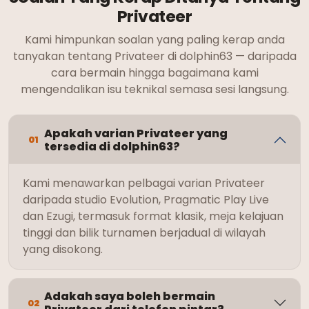
Privateer
Kami himpunkan soalan yang paling kerap anda
tanyakan tentang Privateer di dolphin63 — daripada
cara bermain hingga bagaimana kami
mengendalikan isu teknikal semasa sesi langsung.
Apakah varian Privateer yang
01
tersedia di dolphin63?
Kami menawarkan pelbagai varian Privateer
daripada studio Evolution, Pragmatic Play Live
dan Ezugi, termasuk format klasik, meja kelajuan
tinggi dan bilik turnamen berjadual di wilayah
yang disokong.
Adakah saya boleh bermain
02