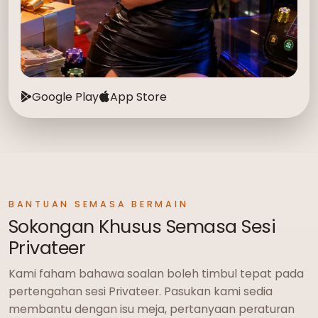
Google Play
App Store
BANTUAN SEMASA BERMAIN
Sokongan Khusus Semasa Sesi
Privateer
Kami faham bahawa soalan boleh timbul tepat pada
pertengahan sesi Privateer. Pasukan kami sedia
membantu dengan isu meja, pertanyaan peraturan