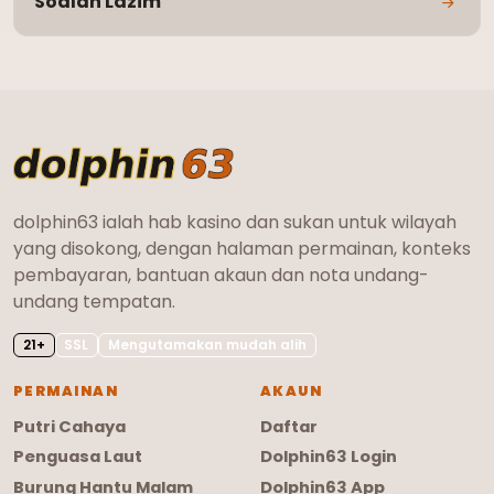
Soalan Lazim
dolphin63 ialah hab kasino dan sukan untuk wilayah
yang disokong, dengan halaman permainan, konteks
pembayaran, bantuan akaun dan nota undang-
undang tempatan.
21+
SSL
Mengutamakan mudah alih
PERMAINAN
AKAUN
Putri Cahaya
Daftar
Penguasa Laut
Dolphin63 Login
Burung Hantu Malam
Dolphin63 App