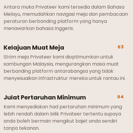
Antara muka Privateer kami tersedia dalam Bahasa
Melayu, memudahkan navigasi meja dan pembacaan
peraturan berbanding platform yang hanya
menawarkan bahasa Inggeris.
Kelajuan Muat Meja
03
Strim meja Privateer kami dioptimumkan untuk
sambungan Malaysia, mengurangkan masa muat
berbanding platform antarabangsa yang tidak
menyesuaikan infrastruktur mereka untuk rantau ini.
Julat Pertaruhan Minimum
04
Kami menyediakan had pertaruhan minimum yang
lebih rendah dalam bilik Privateer tertentu supaya
anda boleh bermain mengikut bajet anda sendiri
tanpa tekanan.