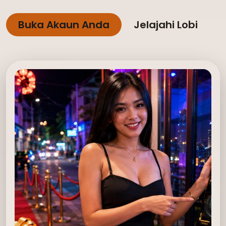
Buka Akaun Anda
Jelajahi Lobi