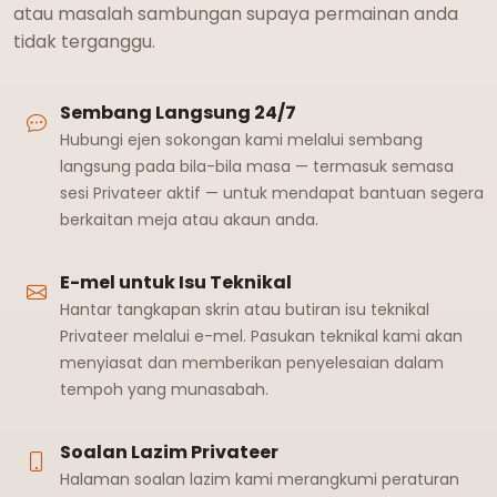
atau masalah sambungan supaya permainan anda
tidak terganggu.
Sembang Langsung 24/7
Hubungi ejen sokongan kami melalui sembang
langsung pada bila-bila masa — termasuk semasa
sesi Privateer aktif — untuk mendapat bantuan segera
berkaitan meja atau akaun anda.
E-mel untuk Isu Teknikal
Hantar tangkapan skrin atau butiran isu teknikal
Privateer melalui e-mel. Pasukan teknikal kami akan
menyiasat dan memberikan penyelesaian dalam
tempoh yang munasabah.
Soalan Lazim Privateer
Halaman soalan lazim kami merangkumi peraturan