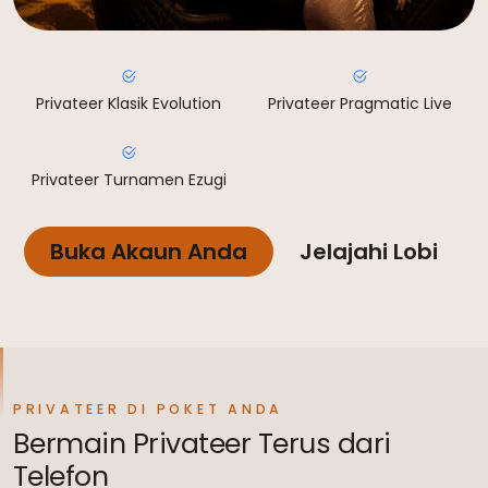
Privateer Klasik Evolution
Privateer Pragmatic Live
Privateer Turnamen Ezugi
Buka Akaun Anda
Jelajahi Lobi
PRIVATEER DI POKET ANDA
Bermain Privateer Terus dari
Telefon