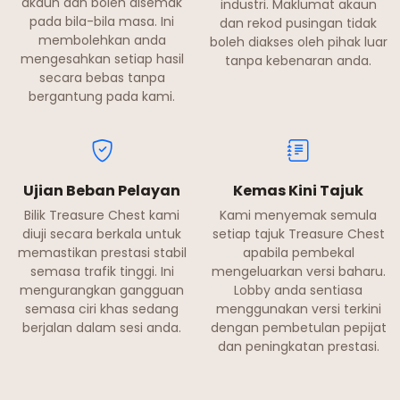
akaun dan boleh disemak
industri. Maklumat akaun
pada bila-bila masa. Ini
dan rekod pusingan tidak
membolehkan anda
boleh diakses oleh pihak luar
mengesahkan setiap hasil
tanpa kebenaran anda.
secara bebas tanpa
bergantung pada kami.
Ujian Beban Pelayan
Kemas Kini Tajuk
Bilik Treasure Chest kami
Kami menyemak semula
diuji secara berkala untuk
setiap tajuk Treasure Chest
memastikan prestasi stabil
apabila pembekal
semasa trafik tinggi. Ini
mengeluarkan versi baharu.
mengurangkan gangguan
Lobby anda sentiasa
semasa ciri khas sedang
menggunakan versi terkini
berjalan dalam sesi anda.
dengan pembetulan pepijat
dan peningkatan prestasi.