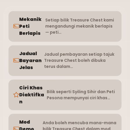
Mekanik
Setiap bilik Treasure Chest kami
Peti
mengandungi mekanik berlapis
— peti…
Berlapis
Jadual
Jadual pembayaran setiap tajuk
Bayaran
Treasure Chest boleh dibuka
terus dalam…
Jelas
Ciri Khas
Bilik seperti Syiling Sihir dan Peti
Diaktifka
Pesona mempunyai ciri khas…
n
Mod
Anda boleh mencuba mana-mana
Demo
bilik Treasure Chest dalam mod