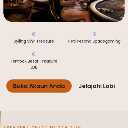
Syiling Sihir Treasure
Peti Pesona Spadegaming
Tembok Besar Treasure
JDB
Buka Akaun Anda
Jelajahi Lobi
TREASURE CHEST MUDAH ALIH