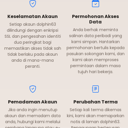
Keselamatan Akaun
Permohonan Akses
Data
Setiap akaun dolphin63
Anda berhak meminta
dilindungi dengan enkripsi
salinan data peribadi yang
SSL dan pengesahan identiti
kami simpan. Hantarkan
dua peringkat bagi
permohonan bertulis kepada
memastikan akses tidak sah
pasukan sokongan kami, dan
tidak berlaku pada akaun
kami akan memproses
anda di mana-mana
permintaan dalam masa
peranti.
tujuh hari bekerja.
Pemadaman Akaun
Perubahan Terma
Jika anda ingin menutup
Setiap kali terma dikemas
akaun dan memadam data
kini, kami akan memaparkan
anda, hubungi kami melalui
notis di laman dolphin63.
sembang langsung atau e-
Penggunaan berterusan